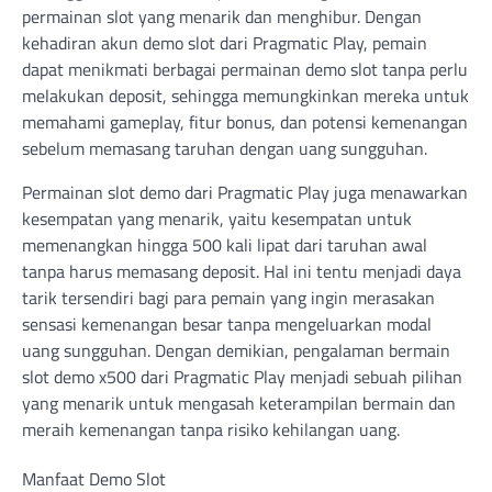
permainan slot yang menarik dan menghibur. Dengan
kehadiran akun demo slot dari Pragmatic Play, pemain
dapat menikmati berbagai permainan demo slot tanpa perlu
melakukan deposit, sehingga memungkinkan mereka untuk
memahami gameplay, fitur bonus, dan potensi kemenangan
sebelum memasang taruhan dengan uang sungguhan.
Permainan slot demo dari Pragmatic Play juga menawarkan
kesempatan yang menarik, yaitu kesempatan untuk
memenangkan hingga 500 kali lipat dari taruhan awal
tanpa harus memasang deposit. Hal ini tentu menjadi daya
tarik tersendiri bagi para pemain yang ingin merasakan
sensasi kemenangan besar tanpa mengeluarkan modal
uang sungguhan. Dengan demikian, pengalaman bermain
slot demo x500 dari Pragmatic Play menjadi sebuah pilihan
yang menarik untuk mengasah keterampilan bermain dan
meraih kemenangan tanpa risiko kehilangan uang.
Manfaat Demo Slot