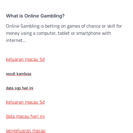
What is Online Gambling?
Online Gambling is betting on games of chance or skill for
money using a computer, tablet or smartphone with
internet…
keluaran macau 5d
result kamboja
data sgp hari ini
keluaran macau 5d
data macau hari ini
pengeluaran macau