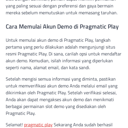
yang paling sesuai dengan preferensi dan gaya bermain
mereka sebelum memutuskan untuk memasang taruhan.
Cara Memulai Akun Demo di Pragmatic Play
Untuk memulai akun demo di Pragmatic Play, langkah
pertama yang perlu dilakukan adalah mengunjungi situs
resmi Pragmatic Play. Di sana, carilah opsi untuk mendaftar
akun demo. Kemudian, isilah informasi yang diperlukan
seperti nama, alamat email, dan kata sandi.
Setelah mengisi semua informasi yang diminta, pastikan
untuk memverifikasi akun demo Anda melalui email yang
dikirimkan oleh Pragmatic Play. Setelah verifikasi selesai,
Anda akan dapat mengakses akun demo dan menikmati
berbagai permainan slot demo yang disediakan oleh
Pragmatic Play.
Selamat!
pragmatic play
Sekarang Anda sudah berhasil