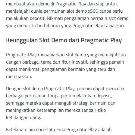
membuat akun demo di Pragmatic Play dan siap untuk
menjelajahi dunia permainan slot demo x500 tanpa perlu
melakukan deposit. Nikmati pengalaman bermain slot demo
yang menarik dan hiburan yang Pragmatic Play tawarkan.
Keunggulan Slot Demo dari Pragmatic Play
Pragmatic Play menawarkan slot demo yang menakjubkan
dengan berbagai tema dan fitur inovatif, sehingga pemain
dapat menikmati pengalaman bermain yang seru dan
memuaskan.
Dengan slot demo Pragmatic Play, pemain dapat mencoba
berbagai permainan tanpa perlu melakukan deposit,
sehingga mereka dapat menguji strategi bermain dan
meningkatkan keterampilan mereka tanpa risiko
kehilangan uang.
Kelebihan lain dari slot demo Pragmatic Play adalah