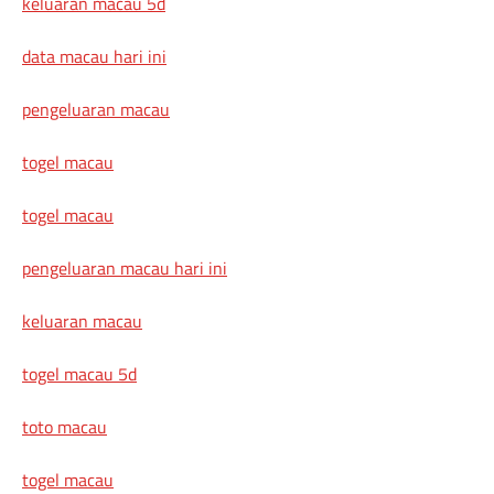
keluaran macau 5d
data macau hari ini
pengeluaran macau
togel macau
togel macau
pengeluaran macau hari ini
keluaran macau
togel macau 5d
toto macau
togel macau