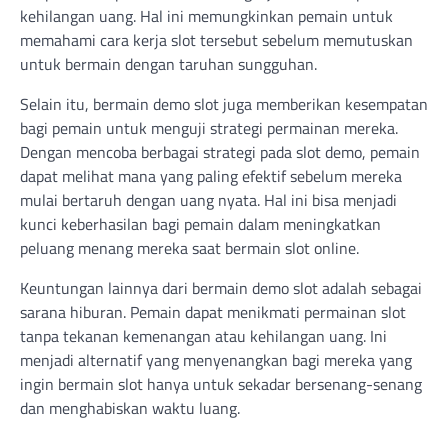
kehilangan uang. Hal ini memungkinkan pemain untuk
memahami cara kerja slot tersebut sebelum memutuskan
untuk bermain dengan taruhan sungguhan.
Selain itu, bermain demo slot juga memberikan kesempatan
bagi pemain untuk menguji strategi permainan mereka.
Dengan mencoba berbagai strategi pada slot demo, pemain
dapat melihat mana yang paling efektif sebelum mereka
mulai bertaruh dengan uang nyata. Hal ini bisa menjadi
kunci keberhasilan bagi pemain dalam meningkatkan
peluang menang mereka saat bermain slot online.
Keuntungan lainnya dari bermain demo slot adalah sebagai
sarana hiburan. Pemain dapat menikmati permainan slot
tanpa tekanan kemenangan atau kehilangan uang. Ini
menjadi alternatif yang menyenangkan bagi mereka yang
ingin bermain slot hanya untuk sekadar bersenang-senang
dan menghabiskan waktu luang.