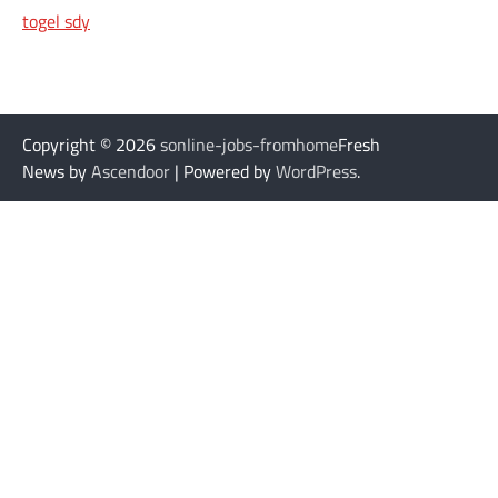
togel sdy
Copyright © 2026
sonline-jobs-fromhome
Fresh
News by
Ascendoor
| Powered by
WordPress
.