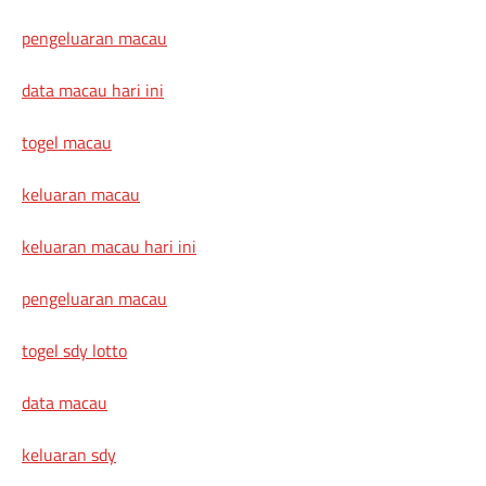
pengeluaran macau
data macau hari ini
togel macau
keluaran macau
keluaran macau hari ini
pengeluaran macau
togel sdy lotto
data macau
keluaran sdy