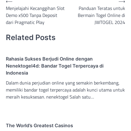
Post
⟵
⟶
Menjelajahi Kecanggihan Slot
Panduan Teratas untuk
navigation
Demo x500 Tanpa Deposit
Bermain Togel Online di
dari Pragmatic Play
JWTOGEL 2024
Related Posts
Rahasia Sukses Berjudi Online dengan
Nenektogel4d: Bandar Togel Terpercaya di
Indonesia
Dalam dunia perjudian online yang semakin berkembang,
memiliki bandar togel terpercaya adalah kunci utama untuk
meraih kesuksesan. nenektogel Salah satu…
The World’s Greatest Casinos