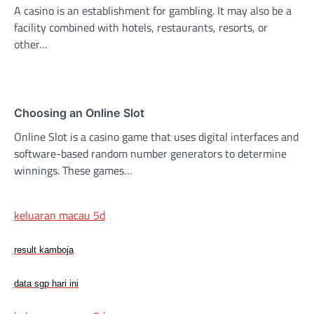
A casino is an establishment for gambling. It may also be a
facility combined with hotels, restaurants, resorts, or
other…
Choosing an Online Slot
Online Slot is a casino game that uses digital interfaces and
software-based random number generators to determine
winnings. These games…
keluaran macau 5d
result kamboja
data sgp hari ini