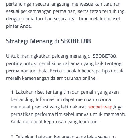
pertandingan secara langsung, menyesuaikan taruhan
sesuai perkembangan permainan, serta tetap terhubung
dengan dunia taruhan secara real-time melalui ponsel
pintar Anda.
Strategi Menang di SBOBET88
Untuk meningkatkan peluang menang di SBOBET88,
penting untuk memiliki pemahaman yang baik tentang
permainan judi bola. Berikut adalah beberapa tips untuk
meraih kemenangan dalam taruhan online:
Lakukan riset tentang tim dan pemain yang akan
bertanding. Informasi ini dapat membantu Anda
membuat prediksi yang lebih akurat.
sbobet wap
Juga,
perhatikan performa tim sebelumnya untuk membantu
Anda membuat keputusan yang lebih baik.
Tetapkan batasan keuangan yang jelas sebelum