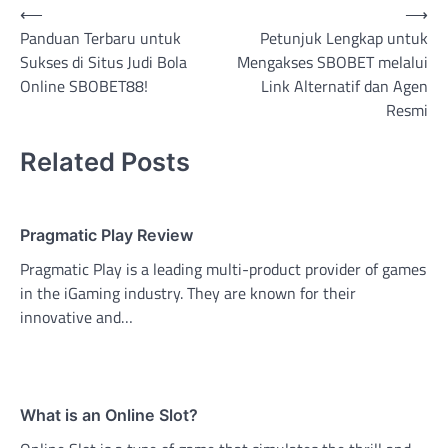
Post
⟵
⟶
Panduan Terbaru untuk
Petunjuk Lengkap untuk
navigation
Sukses di Situs Judi Bola
Mengakses SBOBET melalui
Online SBOBET88!
Link Alternatif dan Agen
Resmi
Related Posts
Pragmatic Play Review
Pragmatic Play is a leading multi-product provider of games
in the iGaming industry. They are known for their
innovative and…
What is an Online Slot?