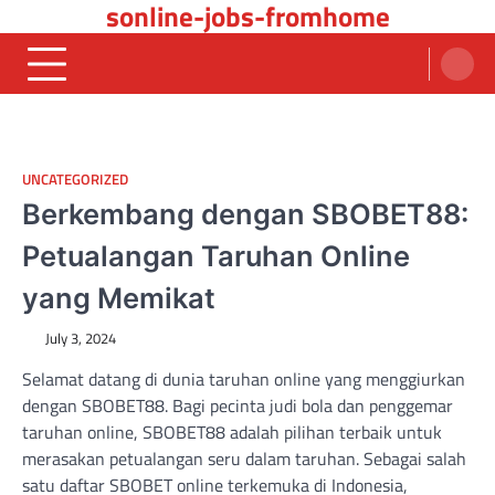
sonline-jobs-fromhome
Skip
to
content
UNCATEGORIZED
Berkembang dengan SBOBET88:
Petualangan Taruhan Online
yang Memikat
July 3, 2024
Selamat datang di dunia taruhan online yang menggiurkan
dengan SBOBET88. Bagi pecinta judi bola dan penggemar
taruhan online, SBOBET88 adalah pilihan terbaik untuk
merasakan petualangan seru dalam taruhan. Sebagai salah
satu daftar SBOBET online terkemuka di Indonesia,