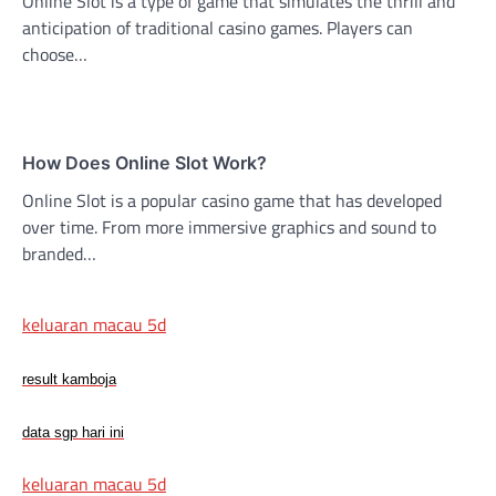
Online Slot is a type of game that simulates the thrill and
anticipation of traditional casino games. Players can
choose…
How Does Online Slot Work?
Online Slot is a popular casino game that has developed
over time. From more immersive graphics and sound to
branded…
keluaran macau 5d
result kamboja
data sgp hari ini
keluaran macau 5d