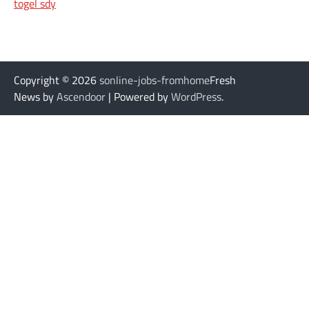
togel sdy
Copyright © 2026
sonline-jobs-fromhome
Fresh
News by
Ascendoor
| Powered by
WordPress
.