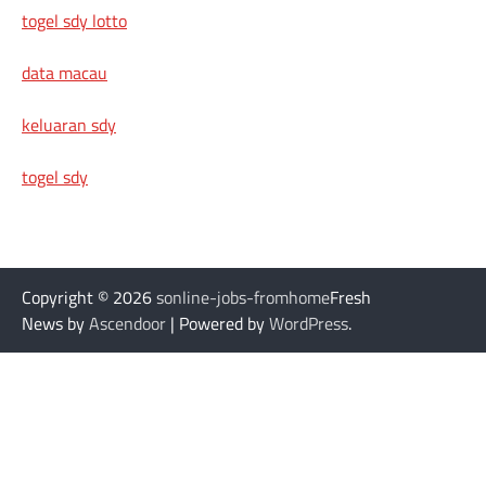
togel sdy lotto
data macau
keluaran sdy
togel sdy
Copyright © 2026
sonline-jobs-fromhome
Fresh
News by
Ascendoor
| Powered by
WordPress
.