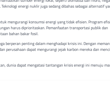
emanfaatkan sumber energi lokal, seperti biomassa dan hidro, neg
eknologi energi nuklir juga sedang dibahas sebagai alternatif ya
ntuk mengurangi konsumsi energi yang tidak efisien. Program efis
ungan harus diprioritaskan. Pemanfaatan transportasi publik dan
taan bahan bakar fosil.
 juga berperan penting dalam menghadapi krisis ini. Dengan mema
 dan perusahaan dapat mengurangi jejak karbon mereka dan menc
an, dunia dapat mengatasi tantangan krisis energi ini menuju m