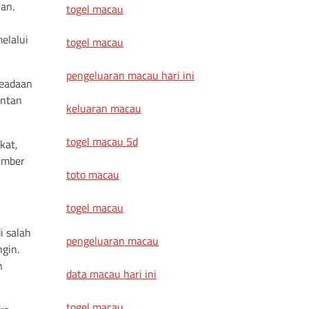
kan.
togel macau
elalui
togel macau
pengeluaran macau hari ini
keadaan
entan
keluaran macau
togel macau 5d
kat,
umber
toto macau
togel macau
i salah
pengeluaran macau
ngin.
n
data macau hari ini
togel macau