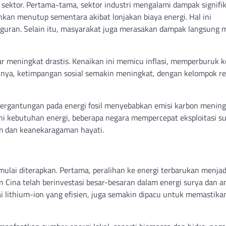
i sektor. Pertama-tama, sektor industri mengalami dampak signifi
kan menutup sementara akibat lonjakan biaya energi. Hal ini
ran. Selain itu, masyarakat juga merasakan dampak langsung m
kar meningkat drastis. Kenaikan ini memicu inflasi, memperburuk 
lnya, ketimpangan sosial semakin meningkat, dengan kelompok r
Ketergantungan pada energi fosil menyebabkan emisi karbon mening
 kebutuhan energi, beberapa negara mempercepat eksploitasi s
em dan keanekaragaman hayati.
i mulai diterapkan. Pertama, peralihan ke energi terbarukan menjad
n Cina telah berinvestasi besar-besaran dalam energi surya dan a
i lithium-ion yang efisien, juga semakin dipacu untuk memastika