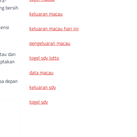
ara-
ng bersih
keluaran macau
iensi
keluaran macau hari ini
pengeluaran macau
ntau dan
togel sdy lotto
iptakan
data macau
asa depan
keluaran sdy
togel sdy