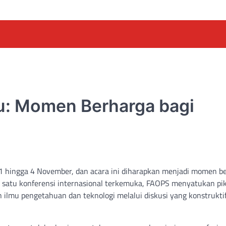
u: Momen Berharga bagi
 1 hingga 4 November, dan acara ini diharapkan menjadi momen b
ah satu konferensi internasional terkemuka, FAOPS menyatukan pi
lmu pengetahuan dan teknologi melalui diskusi yang konstrukti