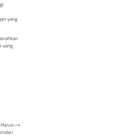
gi
gan yang
airahkan
i yang
 Harus
⟶
hindari