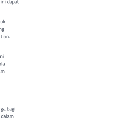
ini dapat
tuk
ng
tian.
ni
ala
lam
ga bagi
u dalam