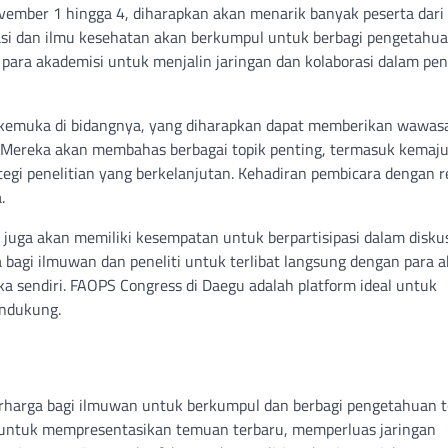
vember 1 hingga 4, diharapkan akan menarik banyak peserta dari
rmasi dan ilmu kesehatan akan berkumpul untuk berbagi pengetahu
ara akademisi untuk menjalin jaringan dan kolaborasi dalam pene
terkemuka di bidangnya, yang diharapkan dapat memberikan wawas
n. Mereka akan membahas berbagai topik penting, termasuk kemaj
tegi penelitian yang berkelanjutan. Kehadiran pembicara dengan r
.
 juga akan memiliki kesempatan untuk berpartisipasi dalam diskus
bagi ilmuwan dan peneliti untuk terlibat langsung dengan para ah
a sendiri. FAOPS Congress di Daegu adalah platform ideal untuk
endukung.
harga bagi ilmuwan untuk berkumpul dan berbagi pengetahuan te
ti untuk mempresentasikan temuan terbaru, memperluas jaringan