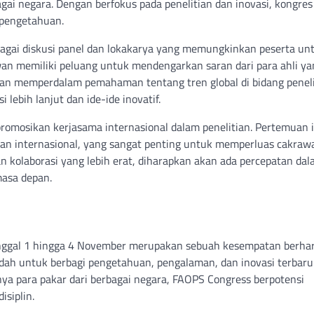
gai negara. Dengan berfokus pada penelitian dan inovasi, kongres 
 pengetahuan.
berbagai diskusi panel dan lokakarya yang memungkinkan peserta un
wan memiliki peluang untuk mendengarkan saran dari para ahli ya
 memperdalam pemahaman tentang tren global di bidang peneli
lebih lanjut dan ide-ide inovatif.
romosikan kerjasama internasional dalam penelitian. Pertemuan i
dan internasional, yang sangat penting untuk memperluas cakraw
an kolaborasi yang lebih erat, diharapkan akan ada percepatan da
masa depan.
anggal 1 hingga 4 November merupakan sebuah kesempatan berhar
adah untuk berbagi pengetahuan, pengalaman, dan inovasi terbar
ya para pakar dari berbagai negara, FAOPS Congress berpotensi
isiplin.