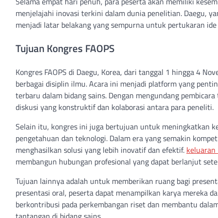
Selama empat hari penuh, para peserta akan memiliki kesem
menjelajahi inovasi terkini dalam dunia penelitian. Daegu,
menjadi latar belakang yang sempurna untuk pertukaran ide
Tujuan Kongres FAOPS
Kongres FAOPS di Daegu, Korea, dari tanggal 1 hingga 4 No
berbagai disiplin ilmu. Acara ini menjadi platform yang pent
terbaru dalam bidang sains. Dengan mengundang pembicara t
diskusi yang konstruktif dan kolaborasi antara para peneliti.
Selain itu, kongres ini juga bertujuan untuk meningkatkan
pengetahuan dan teknologi. Dalam era yang semakin kompetiti
menghasilkan solusi yang lebih inovatif dan efektif.
keluaran
membangun hubungan profesional yang dapat berlanjut setel
Tujuan lainnya adalah untuk memberikan ruang bagi presentasi 
presentasi oral, peserta dapat menampilkan karya mereka d
berkontribusi pada perkembangan riset dan membantu dala
tantangan di bidang sains.