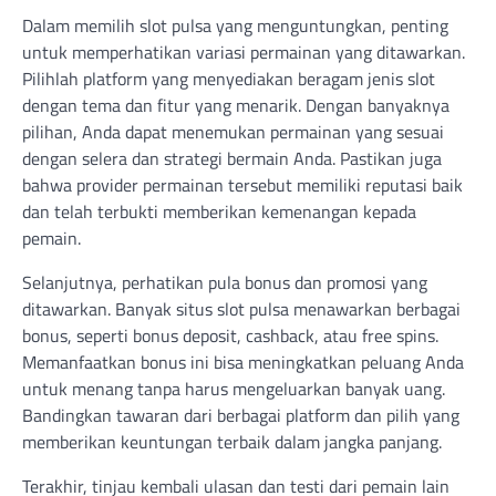
Dalam memilih slot pulsa yang menguntungkan, penting
untuk memperhatikan variasi permainan yang ditawarkan.
Pilihlah platform yang menyediakan beragam jenis slot
dengan tema dan fitur yang menarik. Dengan banyaknya
pilihan, Anda dapat menemukan permainan yang sesuai
dengan selera dan strategi bermain Anda. Pastikan juga
bahwa provider permainan tersebut memiliki reputasi baik
dan telah terbukti memberikan kemenangan kepada
pemain.
Selanjutnya, perhatikan pula bonus dan promosi yang
ditawarkan. Banyak situs slot pulsa menawarkan berbagai
bonus, seperti bonus deposit, cashback, atau free spins.
Memanfaatkan bonus ini bisa meningkatkan peluang Anda
untuk menang tanpa harus mengeluarkan banyak uang.
Bandingkan tawaran dari berbagai platform dan pilih yang
memberikan keuntungan terbaik dalam jangka panjang.
Terakhir, tinjau kembali ulasan dan testi dari pemain lain