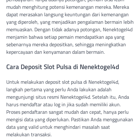
mudah menghitung potensi kemenangan mereka. Mereka
dapat merasakan langsung keuntungan dari kemenangan
yang diperoleh, yang menjadikan pengalaman bermain lebih
memuaskan. Dengan tidak adanya potongan, Nenektogel4d
menjamin bahwa setiap pemain mendapatkan apa yang
sebenarnya mereka depositkan, sehingga meningkatkan
kepercayaan dan kenyamanan dalam bermain.
Cara Deposit Slot Pulsa di Nenektogel4d
Untuk melakukan deposit slot pulsa di Nenektogel4d,
langkah pertama yang perlu Anda lakukan adalah
mengunjungi situs resmi Nenektogel4d. Setelah itu, Anda
harus mendaftar atau log in jika sudah memiliki akun.
Proses pendaftaran sangat mudah dan cepat, hanya perlu
mengisi data yang diperlukan. Pastikan Anda menggunakan
data yang valid untuk menghindari masalah saat
melakukan transaksi.