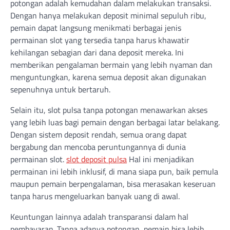
potongan adalah kemudahan dalam melakukan transaksi.
Dengan hanya melakukan deposit minimal sepuluh ribu,
pemain dapat langsung menikmati berbagai jenis
permainan slot yang tersedia tanpa harus khawatir
kehilangan sebagian dari dana deposit mereka. Ini
memberikan pengalaman bermain yang lebih nyaman dan
menguntungkan, karena semua deposit akan digunakan
sepenuhnya untuk bertaruh.
Selain itu, slot pulsa tanpa potongan menawarkan akses
yang lebih luas bagi pemain dengan berbagai latar belakang.
Dengan sistem deposit rendah, semua orang dapat
bergabung dan mencoba peruntungannya di dunia
permainan slot.
slot deposit pulsa
Hal ini menjadikan
permainan ini lebih inklusif, di mana siapa pun, baik pemula
maupun pemain berpengalaman, bisa merasakan keseruan
tanpa harus mengeluarkan banyak uang di awal.
Keuntungan lainnya adalah transparansi dalam hal
pembayaran. Tanpa adanya potongan, pemain bisa lebih