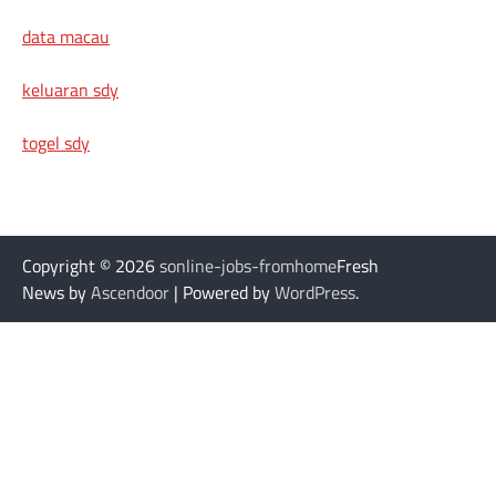
data macau
keluaran sdy
togel sdy
Copyright © 2026
sonline-jobs-fromhome
Fresh
News by
Ascendoor
| Powered by
WordPress
.