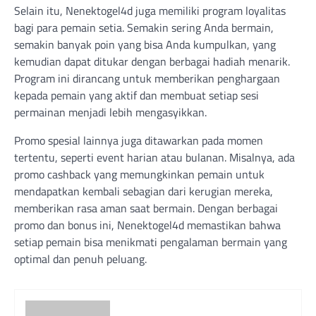
Selain itu, Nenektogel4d juga memiliki program loyalitas
bagi para pemain setia. Semakin sering Anda bermain,
semakin banyak poin yang bisa Anda kumpulkan, yang
kemudian dapat ditukar dengan berbagai hadiah menarik.
Program ini dirancang untuk memberikan penghargaan
kepada pemain yang aktif dan membuat setiap sesi
permainan menjadi lebih mengasyikkan.
Promo spesial lainnya juga ditawarkan pada momen
tertentu, seperti event harian atau bulanan. Misalnya, ada
promo cashback yang memungkinkan pemain untuk
mendapatkan kembali sebagian dari kerugian mereka,
memberikan rasa aman saat bermain. Dengan berbagai
promo dan bonus ini, Nenektogel4d memastikan bahwa
setiap pemain bisa menikmati pengalaman bermain yang
optimal dan penuh peluang.