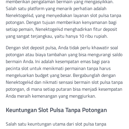
memberikan pengalaman bermain yang mengasyikkan.
Salah satu platform yang menarik perhatian adalah
Nenektogel4d, yang menyediakan layanan slot pulsa tanpa
potongan. Dengan tujuan memberikan kenyamanan bagi
setiap pemain, Nenektogel4d menghadirkan fitur deposit
yang sangat terjangkau, yaitu hanya 10 ribu rupiah.
Dengan slot deposit pulsa, Anda tidak perlu khawatir soal
potongan atau biaya tambahan yang bisa mengurangi saldo
bermain Anda. Ini adalah kesempatan emas bagi para
pecinta slot untuk menikmati permainan tanpa harus
mengeluarkan budget yang besar. Bergabunglah dengan
Nenektogel4d dan nikmati sensasi bermain slot pulsa tanpa
potongan, di mana setiap putaran bisa menjadi kesempatan
Anda meraih kemenangan yang menggiurkan.
Keuntungan Slot Pulsa Tanpa Potongan
Salah satu keuntungan utama dari slot pulsa tanpa