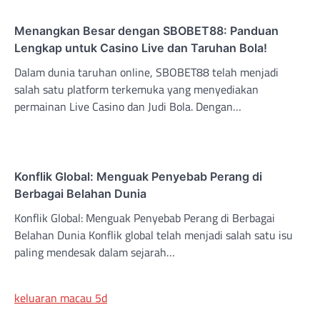
Menangkan Besar dengan SBOBET88: Panduan
Lengkap untuk Casino Live dan Taruhan Bola!
Dalam dunia taruhan online, SBOBET88 telah menjadi
salah satu platform terkemuka yang menyediakan
permainan Live Casino dan Judi Bola. Dengan…
Konflik Global: Menguak Penyebab Perang di
Berbagai Belahan Dunia
Konflik Global: Menguak Penyebab Perang di Berbagai
Belahan Dunia Konflik global telah menjadi salah satu isu
paling mendesak dalam sejarah…
keluaran macau 5d