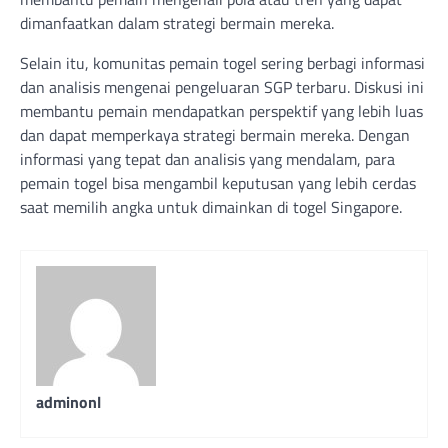
dimanfaatkan dalam strategi bermain mereka.
Selain itu, komunitas pemain togel sering berbagi informasi
dan analisis mengenai pengeluaran SGP terbaru. Diskusi ini
membantu pemain mendapatkan perspektif yang lebih luas
dan dapat memperkaya strategi bermain mereka. Dengan
informasi yang tepat dan analisis yang mendalam, para
pemain togel bisa mengambil keputusan yang lebih cerdas
saat memilih angka untuk dimainkan di togel Singapore.
adminonl