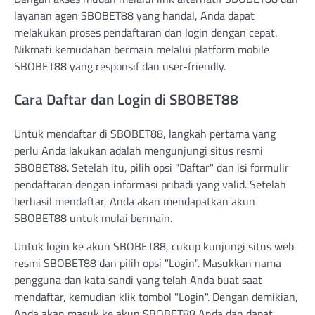
layanan agen SBOBET88 yang handal, Anda dapat
melakukan proses pendaftaran dan login dengan cepat.
Nikmati kemudahan bermain melalui platform mobile
SBOBET88 yang responsif dan user-friendly.
Cara Daftar dan Login di SBOBET88
Untuk mendaftar di SBOBET88, langkah pertama yang
perlu Anda lakukan adalah mengunjungi situs resmi
SBOBET88. Setelah itu, pilih opsi "Daftar" dan isi formulir
pendaftaran dengan informasi pribadi yang valid. Setelah
berhasil mendaftar, Anda akan mendapatkan akun
SBOBET88 untuk mulai bermain.
Untuk login ke akun SBOBET88, cukup kunjungi situs web
resmi SBOBET88 dan pilih opsi "Login". Masukkan nama
pengguna dan kata sandi yang telah Anda buat saat
mendaftar, kemudian klik tombol "Login". Dengan demikian,
Anda akan masuk ke akun SBOBET88 Anda dan dapat