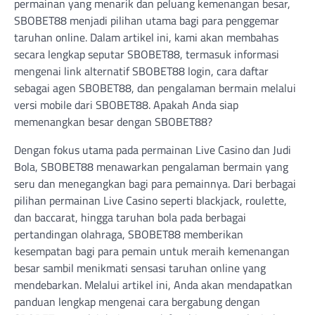
permainan yang menarik dan peluang kemenangan besar,
SBOBET88 menjadi pilihan utama bagi para penggemar
taruhan online. Dalam artikel ini, kami akan membahas
secara lengkap seputar SBOBET88, termasuk informasi
mengenai link alternatif SBOBET88 login, cara daftar
sebagai agen SBOBET88, dan pengalaman bermain melalui
versi mobile dari SBOBET88. Apakah Anda siap
memenangkan besar dengan SBOBET88?
Dengan fokus utama pada permainan Live Casino dan Judi
Bola, SBOBET88 menawarkan pengalaman bermain yang
seru dan menegangkan bagi para pemainnya. Dari berbagai
pilihan permainan Live Casino seperti blackjack, roulette,
dan baccarat, hingga taruhan bola pada berbagai
pertandingan olahraga, SBOBET88 memberikan
kesempatan bagi para pemain untuk meraih kemenangan
besar sambil menikmati sensasi taruhan online yang
mendebarkan. Melalui artikel ini, Anda akan mendapatkan
panduan lengkap mengenai cara bergabung dengan